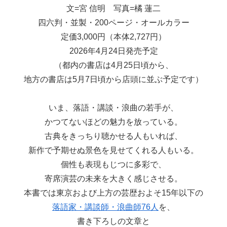
文=宮 信明 写真=橘 蓮二
四六判・並製・200ページ・オールカラー
定価3,000円（本体2,727円）
2026年4月24日発売予定
（都内の書店は4月25日頃から、
地方の書店は5月7日頃から店頭に並ぶ予定です）
いま、落語・講談・浪曲の若手が、
かつてないほどの魅力を放っている。
古典をきっちり聴かせる人もいれば、
新作で予期せぬ景色を見せてくれる人もいる。
個性も表現もじつに多彩で、
寄席演芸の未来を大きく感じさせる。
本書では東京および上方の芸歴およそ15年以下の
落語家・講談師・浪曲師76人
を、
書き下ろしの文章と