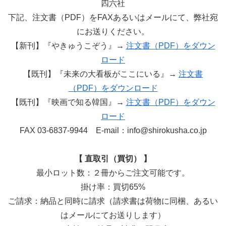
四六社
下記、注文書（PDF）をFAXあるいはメールにて、弊社宛
にお送りください。
【新刊】『やきゅうこぞう』→
注文書（PDF）をダウン
ロード
【既刊】『未来の大看板がここにいる』→
注文書
（PDF）をダウンロード
【既刊】『映画で知る韓国』→
注文書（PDF）をダウン
ロード
FAX 03-6837-9944 E-mail：info@shirokusha.co.jp
【 直取引（買切） 】
最小ロット数：２冊からご注文可能です。
掛け率：買切65%
ご請求：納品と同時に請求（請求書は荷物に同梱、あるい
はメールにてお送りします）